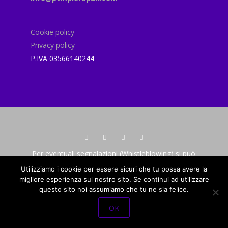
Cookie policy
Privacy policy
P.IVA 03566140244
Per eventuali segnalazioni (Whistleblowing) si può
inviare una segnalazione all'indirizzo e-mail
Utilizziamo i cookie per essere sicuri che tu possa avere la
odvtptmpieropan@gmail.com
migliore esperienza sul nostro sito. Se continui ad utilizzare
© 2018
PTM PIEROPAN
- Cap. sociale Euro 10.000
questo sito noi assumiamo che tu ne sia felice.
i.v. - P.IVA 03566140244
All Rights Reserved -
Powered by Fas-net
OK