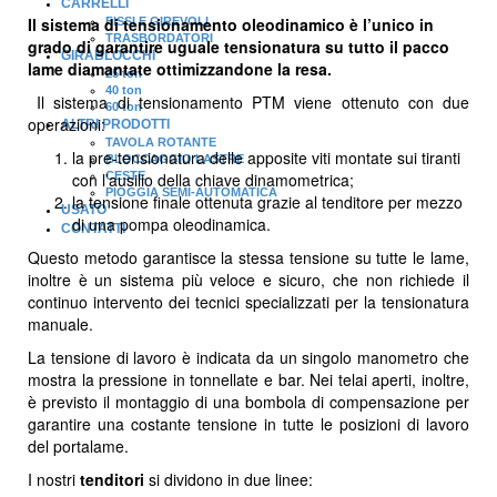
CARRELLI
Il sistema di tensionamento oleodinamico è l’unico in
FISSI E GIREVOLI
TRASBORDATORI
grado di garantire uguale tensionatura su tutto il pacco
GIRABLOCCHI
lame diamantate ottimizzandone la resa.
25 ton
40 ton
Il sistema di tensionamento PTM viene ottenuto con due
60 ton
operazioni:
ALTRI PRODOTTI
TAVOLA ROTANTE
la pre-tensionatura delle apposite viti montate sui tiranti
BLOCCAGGIO LASTRE
con l’ausilio della chiave dinamometrica;
CESTE
PIOGGIA SEMI-AUTOMATICA
la tensione finale ottenuta grazie al tenditore per mezzo
USATO
di una pompa oleodinamica.
CONTATTI
Questo metodo garantisce la stessa tensione su tutte le lame,
inoltre è un sistema più veloce e sicuro, che non richiede il
continuo intervento dei tecnici specializzati per la tensionatura
manuale.
La tensione di lavoro è indicata da un singolo manometro che
mostra la pressione in tonnellate e bar. Nei telai aperti, inoltre,
è previsto il montaggio di una bombola di compensazione per
garantire una costante tensione in tutte le posizioni di lavoro
del portalame.
I nostri
tenditori
si dividono in due linee: