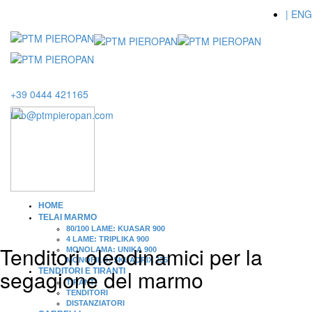
| ENG
+39 0444 421165
info@ptmpieropan.com
HOME
TELAI MARMO
80/100 LAME: KUASAR 900
4 LAME: TRIPLIKA 900
Tenditori oleodinamici per la
MONOLAMA: UNIKA 900
MONOFILO: SKUADRIX 235
segagione del marmo
TENDITORI E TIRANTI
TIRANTI
TENDITORI
DISTANZIATORI